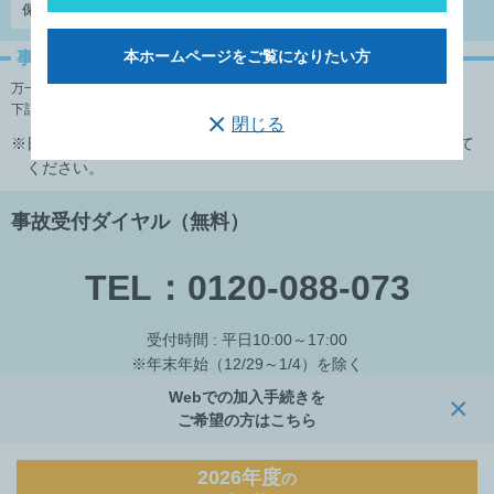
保険金請求時に必要な書類
本ホームページをご覧になりたい方
事故発生時のご連絡
万一、事故が起こった場合は、まず上司とご相談の上、加入者ご自身で、
下記の「看護職賠償責任保険制度」総合案内にご連絡ください。
閉じる
※日本看護協会の保険に加入している旨を伝達の上、事故報告して
ください。
事故受付ダイヤル（無料）
TEL：0120-088-073
受付時間 : 平日10:00～17:00
※年末年始（12/29～1/4）を除く
(上記受付時間外は、SMSによりご案内しております。)
Webでの加入手続きを
ご希望の方はこちら
2026年度
の