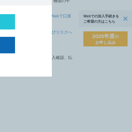
1まで（7ヵ月、掛金1,900円）補償の中
の2027年度募集の際に、Webで口座
Webでの加入手続きを
ご希望の方はこちら
リスクに対する注意喚起およびリスクへ
2026年度
の
お申し込み
からご確認ください。
専用コンテンツ等の閲覧や加入確認、払
ました。是非ご覧ください。