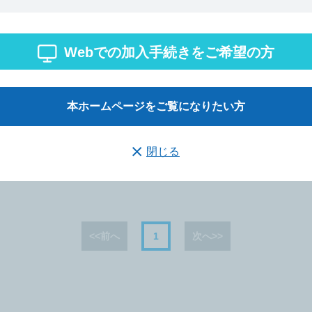
護職賠償責任保険制度」中途加入の募集について】2026/9/1～2027/4/
。※締切日2026/8/17（月）
険制度に口座振替による「自動更新」が導入されます！2026年12月から
Webでの加入手続きをご希望の方
きますと、2028年4月補償開始分から自動更新となります。
か？『看護職に関わる法的責任』」掲載のお知らせ～看護職を取り巻く
保険の必要性をまとめた内容となっております～
本ホームページをご覧になりたい方
保険制度加入促進ツールを公開しました。「資料ダウンロード」ページ
について】本保険制度ご加入者は、ユーザー登録することにより加入者
の発行ができます。是非ご登録のうえ活用ください。
閉じる
訟等関連情報」が8月分より記事毎にタイトルを付け、読みやすくなり
<<前へ
1
次へ>>