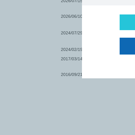
2026/07/15
【2026年度「看
途加入を募集中です
2026/06/10
看護職賠償責任保
振替登録いただ
2024/07/29
「知っています
の備えとしての
2024/02/19
看護職賠償責任
2017/03/14
【ユーザー登録
込・加入証明書
2016/09/21
「医療事故・訴